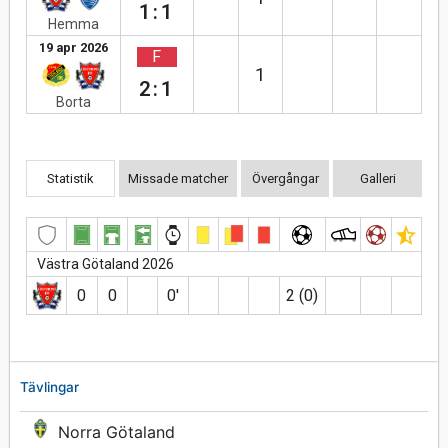
1:1
Hemma
19 apr 2026
F
1
2:1
Borta
Statistik
Missade matcher
Övergångar
Galleri
Västra Götaland 2026
0
0
0′
2 (0)
Tävlingar
Norra Götaland