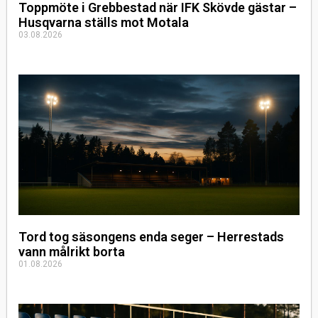
Toppmöte i Grebbestad när IFK Skövde gästar –
Husqvarna ställs mot Motala
03.08.2026
Tord tog säsongens enda seger – Herrestads
vann målrikt borta
01.08.2026