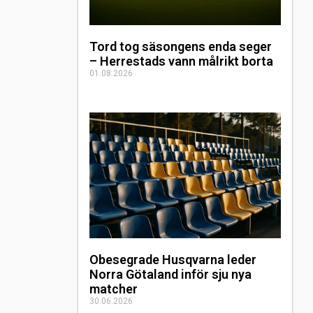
Tord tog säsongens enda seger
– Herrestads vann målrikt borta
01.08.2026
Obesegrade Husqvarna leder
Norra Götaland inför sju nya
matcher
30.06.2026