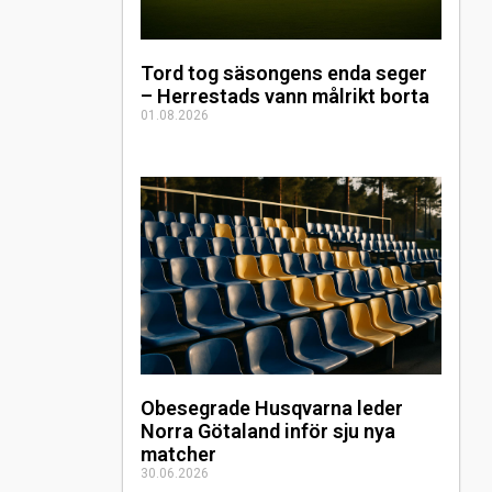
Tord tog säsongens enda seger
– Herrestads vann målrikt borta
01.08.2026
Obesegrade Husqvarna leder
Norra Götaland inför sju nya
matcher
30.06.2026