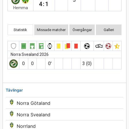
4:1
Hemma
Statistik
Missade matcher
Övergångar
Galleri
Norra Svealand 2026
0
0
0′
3 (0)
Tävlingar
Norra Götaland
Norra Svealand
Norrland