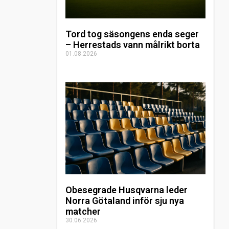
Tord tog säsongens enda seger
– Herrestads vann målrikt borta
01.08.2026
Obesegrade Husqvarna leder
Norra Götaland inför sju nya
matcher
30.06.2026