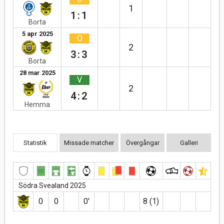
1
1:1
Borta
5 apr 2025
O
2
3:3
Borta
28 mar 2025
V
2
4:2
Hemma
Statistik
Missade matcher
Övergångar
Galleri
Södra Svealand 2025
0
0
0′
8 (1)