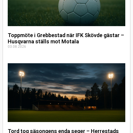
Toppmöte i Grebbestad när IFK Skövde gästar –
Husqvarna ställs mot Motala
03.08.2026
Tord tog säsongens enda seger – Herrestads