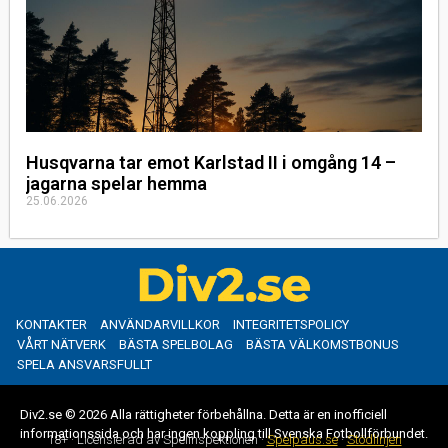
Husqvarna tar emot Karlstad II i omgång 14 –
jagarna spelar hemma
25.06.2026
KONTAKTER
ANVÄNDARVILLKOR
INTEGRITETSPOLICY
VÅRT NÄTVERK
BÄSTA SPELBOLAG
BÄSTA VÄLKOMSTBONUS
SPELA ANSVARSFULLT
Div2.se © 2026 Alla rättigheter förbehållna. Detta är en inofficiell
informationssida och har ingen koppling till Svenska Fotbollförbundet.
18+ · Licensierad av Spelinspektionen ·
Spelpaus.se
·
Stödlinjen