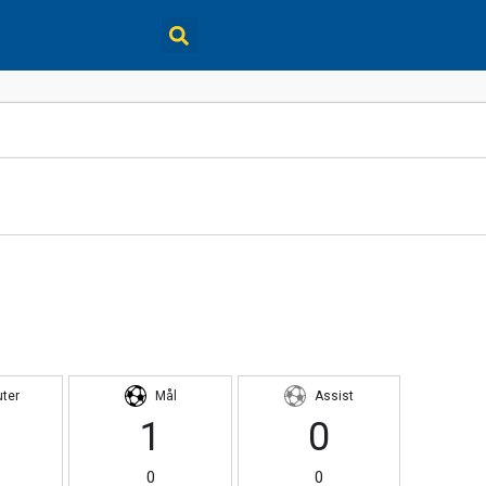
uter
Mål
Assist
1
0
0
0