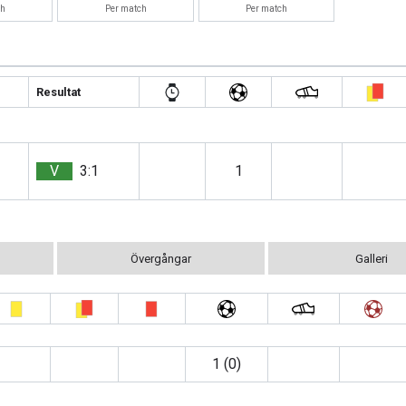
ch
Per match
Per match
Resultat
V
3:1
1
Övergångar
Galleri
1 (0)