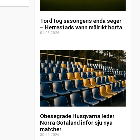
Tord tog säsongens enda seger
– Herrestads vann målrikt borta
01.08.2026
Obesegrade Husqvarna leder
Norra Götaland inför sju nya
matcher
30.06.2026