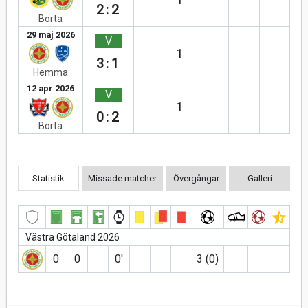
2:2
Borta
29 maj 2026
V
1
3:1
Hemma
12 apr 2026
V
1
0:2
Borta
Statistik
Missade matcher
Övergångar
Galleri
Västra Götaland 2026
0
0
0′
3 (0)