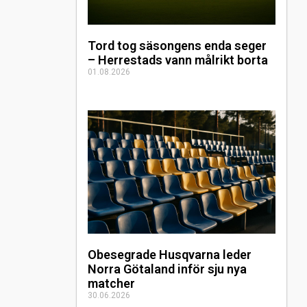
Tord tog säsongens enda seger
– Herrestads vann målrikt borta
01.08.2026
Obesegrade Husqvarna leder
Norra Götaland inför sju nya
matcher
30.06.2026