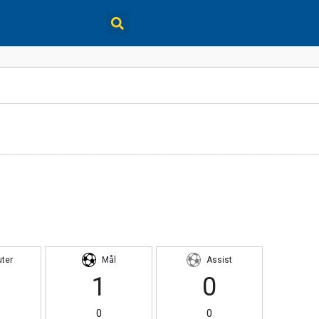
uter
Mål
Assist
1
0
0
0