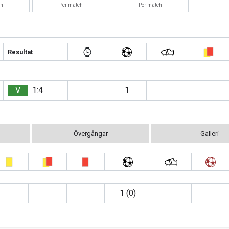
ch
Per match
Per match
Resultat
V
1:4
1
Övergångar
Galleri
1 (0)