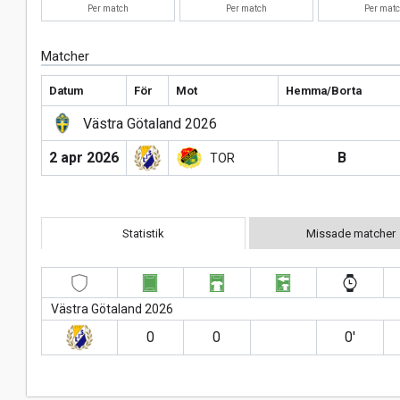
Per match
Per match
Per mat
Matcher
Datum
För
Mot
Hemma/Borta
Västra Götaland 2026
2 apr 2026
B
TOR
Statistik
Missade matcher
Västra Götaland 2026
0
0
0′