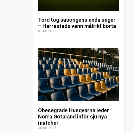
Tord tog säsongens enda seger
– Herrestads vann målrikt borta
01.08.2026
Obesegrade Husqvarna leder
Norra Götaland inför sju nya
matcher
30.06.2026