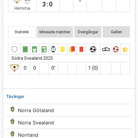
3:0
Hemma
Statistik
Missade matcher
Övergångar
Galleri
Södra Svealand 2025
0
0
0′
1 (0)
Tävlingar
Norra Götaland
Norra Svealand
Norrland