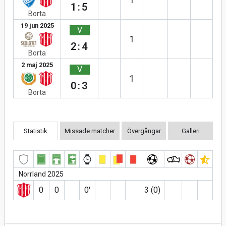
1:5
Borta
19 jun 2025
V
1
2:4
Borta
2 maj 2025
V
1
0:3
Borta
Statistik
Missade matcher
Övergångar
Galleri
Norrland 2025
0
0
0′
3 (0)