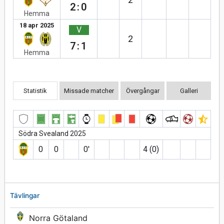
2:0
Hemma
18 apr 2025
V
2
7:1
Hemma
Statistik
Missade matcher
Övergångar
Galleri
Södra Svealand 2025
0
0
0′
4 (0)
Tävlingar
Norra Götaland