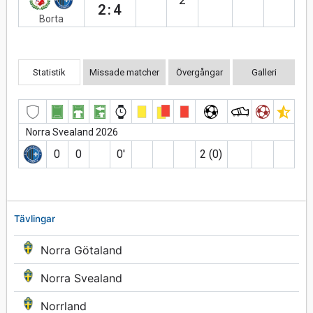
2:4
Borta
Statistik
Missade matcher
Övergångar
Galleri
Norra Svealand 2026
0
0
0′
2 (0)
Tävlingar
Norra Götaland
Norra Svealand
Norrland