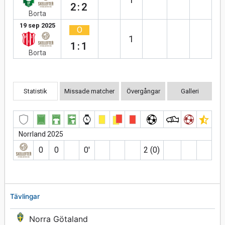
2:2
Borta
19 sep 2025
O
1
1:1
Borta
Statistik
Missade matcher
Övergångar
Galleri
Norrland 2025
0
0
0′
2 (0)
Tävlingar
Norra Götaland