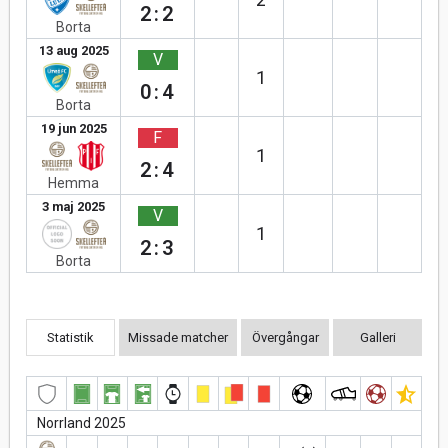
2:2
Borta
13 aug 2025
V
1
0:4
Borta
19 jun 2025
F
1
2:4
Hemma
3 maj 2025
V
1
2:3
Borta
Statistik
Missade matcher
Övergångar
Galleri
Norrland 2025