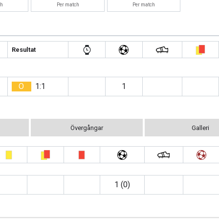
ch
Per match
Per match
Resultat
O
1:1
1
Övergångar
Galleri
1 (0)