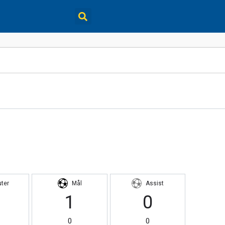
uter
Mål
Assist
1
0
0
0