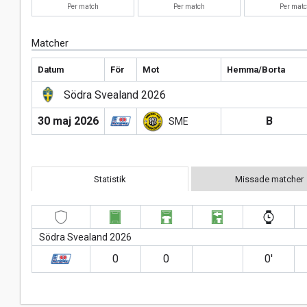
Per match
Per match
Per mat
Matcher
Datum
För
Mot
Hemma/Borta
Södra Svealand 2026
30 maj 2026
B
SME
Statistik
Missade matcher
Södra Svealand 2026
0
0
0′