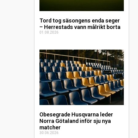
Tord tog säsongens enda seger
– Herrestads vann målrikt borta
01.08.2026
Obesegrade Husqvarna leder
Norra Götaland inför sju nya
matcher
30.06.2026